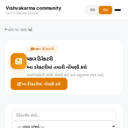
Vishvakarma community
EN
GU
UNITY ORGANIZATION
હોમ પર પાછા જાઓ
પત્રકાર ડિરેક્ટરી
પત્રકાર ડિરેક્ટરી
આ ડિરેક્ટરીમાં તમારી નોંધણી કરો
તમારી માહિતી ભરીને નોંધણી કરો અને સમુદાયના ભાગ બનો.
આ ડિરેક્ટરીમાં નોંધણી કરો