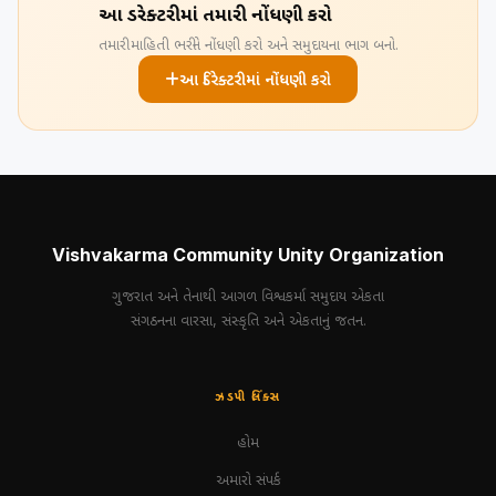
આ ડિરેક્ટરીમાં તમારી નોંધણી કરો
તમારી માહિતી ભરીને નોંધણી કરો અને સમુદાયના ભાગ બનો.
આ ડિરેક્ટરીમાં નોંધણી કરો
Vishvakarma Community Unity Organization
ગુજરાત અને તેનાથી આગળ વિશ્વકર્મા સમુદાય એકતા
સંગઠનના વારસા, સંસ્કૃતિ અને એકતાનું જતન.
ઝડપી લિંક્સ
હોમ
અમારો સંપર્ક