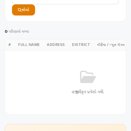
શોધો
0
પરિણામો મળ્યા
#
FULL NAME
ADDRESS
DISTRICT
મીડિયા / ન્યૂઝ ચેનલ
હજી સ્વીકૃત પ્રવેશો નથી.