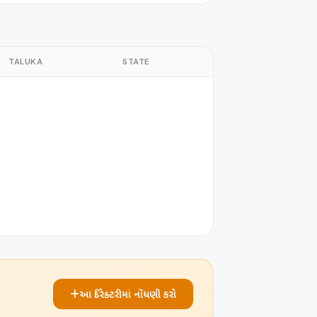
TALUKA
STATE
આ ડિરેક્ટરીમાં નોંધણી કરો