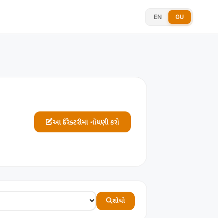
EN
GU
આ ડિરેક્ટરીમાં નોંધણી કરો
શોધો