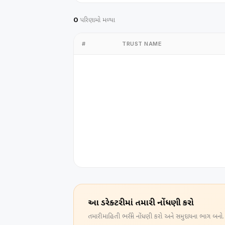
0
પરિણામો મળ્યા
#
TRUST NAME
આ ડિરેક્ટરીમાં તમારી નોંધણી કરો
તમારી માહિતી ભરીને નોંધણી કરો અને સમુદાયના ભાગ બનો.