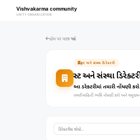
Vishvakarma community
UNITY ORGANIZATION
હોમ પર પાછા જાઓ
ટ્રસ્ટ અને સંસ્થા ડિરેક્ટરી
ટ્રસ્ટ અને સંસ્થા ડિરેક્ટર
આ ડિરેક્ટરીમાં તમારી નોંધણી કરો
તમારી માહિતી ભરીને નોંધણી કરો અને સમુદાય