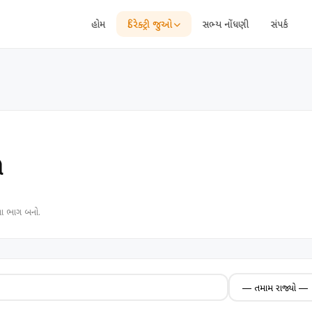
હોમ
ડિરેક્ટ્રી જુઓ
સભ્ય નોંધણી
સંપર્ક
ી
ના ભાગ બનો.