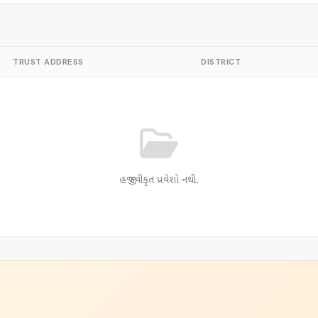
TRUST ADDRESS
DISTRICT
હજી સ્વીકૃત પ્રવેશો નથી.