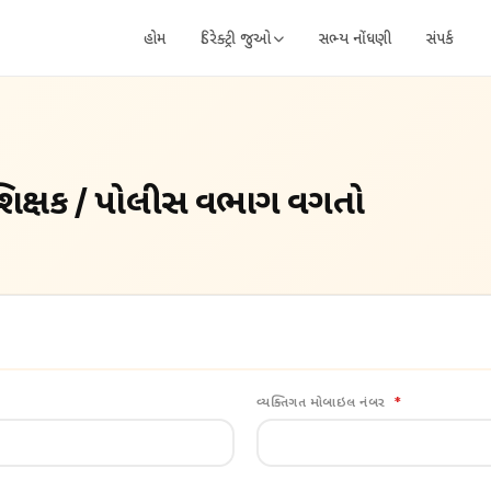
હોમ
ડિરેક્ટ્રી જુઓ
સભ્ય નોંધણી
સંપર્ક
 શિક્ષક / પોલીસ વિભાગ વિગતો
વ્યક્તિગત મોબાઇલ નંબર
*