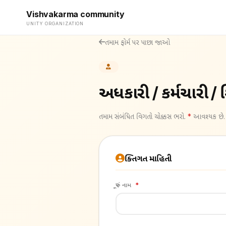
Vishvakarma community
UNITY ORGANIZATION
તમામ ફોર્મ પર પાછા જાઓ
અધિકારી / કર્મચારી /
તમામ સંબંધિત વિગતો ચોક્કસ ભરો.
*
આવશ્યક છે.
વ્યક્તિગત માહિતી
પૂરું નામ
*