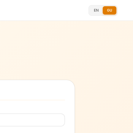
EN
GU