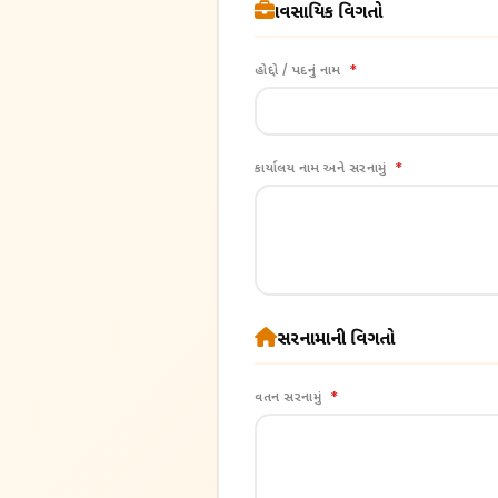
વ્યાવસાયિક વિગતો
હોદ્દો / પદનું નામ
*
કાર્યાલય નામ અને સરનામું
*
સરનામાની વિગતો
વતન સરનામું
*