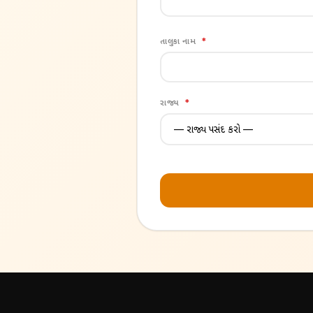
તાલુકા નામ
*
રાજ્ય
*