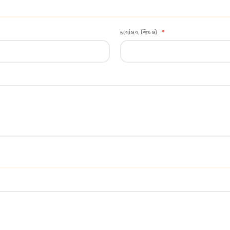
કાર્યાલય જિલ્લો
*