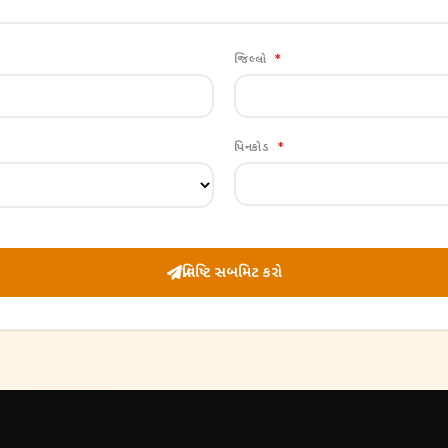
જિલ્લો
*
પિનકોડ
*
પ્રવિષ્ટિ સબમિટ કરો